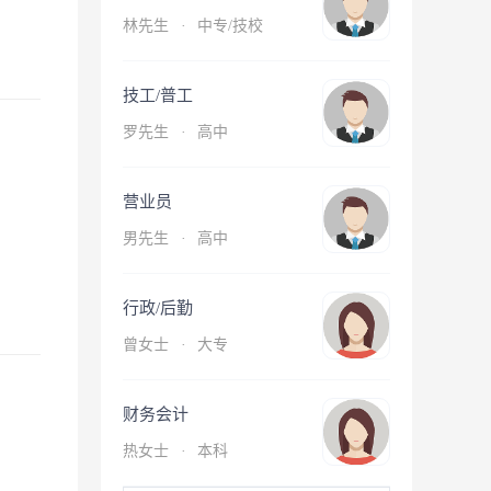
林先生
·
中专/技校
技工/普工
罗先生
·
高中
营业员
男先生
·
高中
行政/后勤
曾女士
·
大专
财务会计
热女士
·
本科